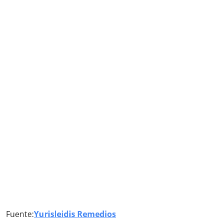
Fuente:
Yurisleidis Remedios