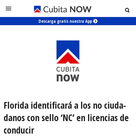
Descarga gratis nuestra App
Flo­rida iden­ti­fi­cará a los no ciu­da­
da­nos con sello ‘NC’ en licen­cias de
conducir