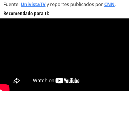
Fuente:
UnivistaTV
y reportes publicados por
CNN
.
Recomendado para ti: