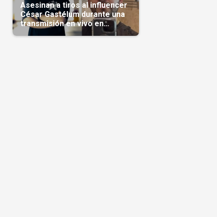
Asesinan a tiros al influencer
César Gastélum durante una
transmisión en vivo en
Sinaloa(Video)