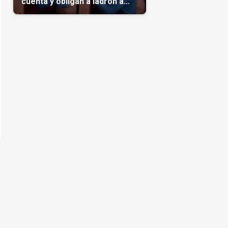
cuenta y obligan a ladrón a
comerse el maíz robado
(Video)