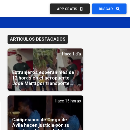
APP GRATIS
BUSCAR
ARTICULOS DESTACADOS
Hace 1 día
Extranjeros esperan más de
12 horas en el aeropuerto
José Martí por transporte
reservado semanas
antes(Video)
Hace 15 horas
Campesinos de Ciego de
Ávila hacen justicia por su