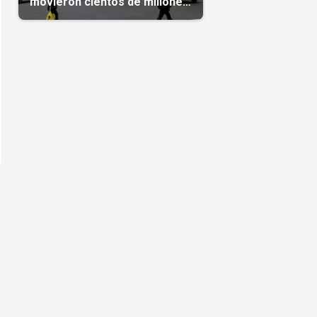
movieron cientos de millones
de dólares
s