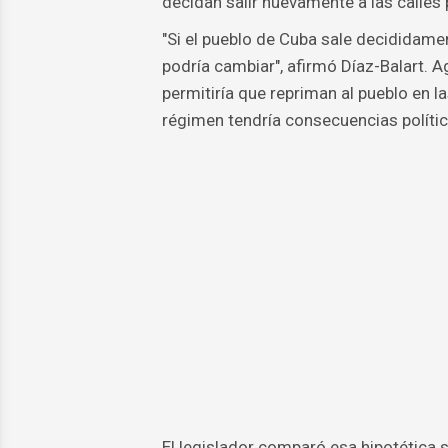
decidan salir nuevamente a las calles p
"Si el pueblo de Cuba sale decididament
podría cambiar", afirmó Díaz-Balart. 
permitiría que repriman al pueblo en la
régimen tendría consecuencias polític
El legislador comparó esa hipotética s