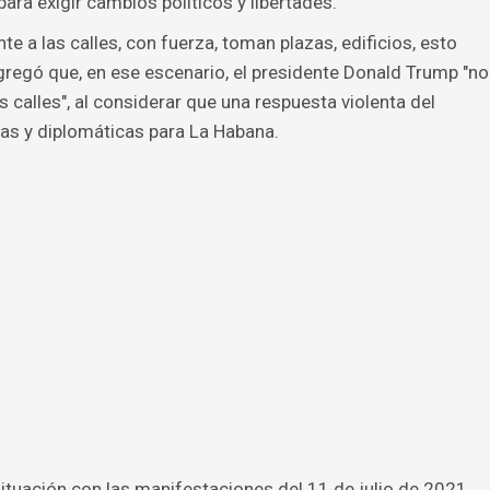
ara exigir cambios políticos y libertades.
e a las calles, con fuerza, toman plazas, edificios, esto
Agregó que, en ese escenario, el presidente Donald Trump "no
s calles", al considerar que una respuesta violenta del
as y diplomáticas para La Habana.
ituación con las manifestaciones del 11 de julio de 2021,