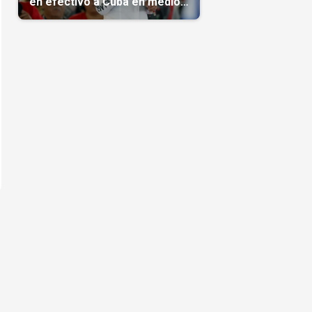
en efectivo a Cuba en medio
de la crisis de la Isla
n