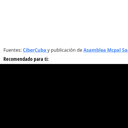
Fuentes:
CiberCuba
y publicación de
Asamblea Mcpal San
Recomendado para ti: