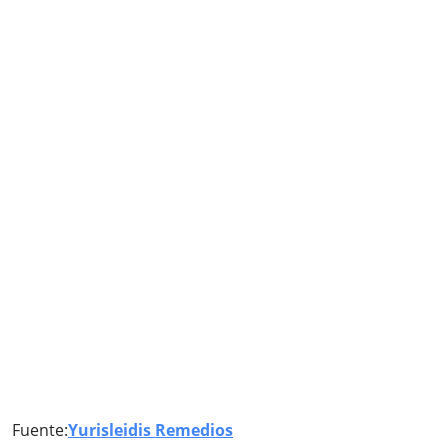
Fuente:
Yurisleidis Remedios