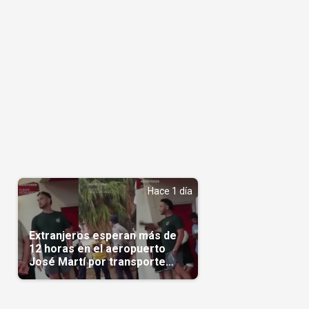
o
Hace 1 día
Extranjeros esperan más de
12 horas en el aeropuerto
José Martí por transporte
reservado semanas
antes(Video)