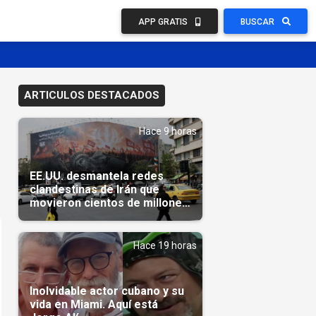
APP GRATIS
BUSCAR
ARTICULOS DESTACADOS
Hace 9 horas
EE.UU. desmantela redes
clandestinas de Irán que
movieron cientos de millones
de dólares
Hace 19 horas
Inolvidable actor cubano y su
vida en Miami. Aquí está