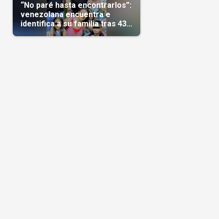
“No paré hasta encontrarlos”:
venezolana encuentra e
identifica a su familia tras 43
días del terremoto