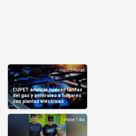
Hace 5 horas
CUPET anuncia nuevas tarifas
del gas y controles a hogares
con plantas eléctricas
Hace 1 día