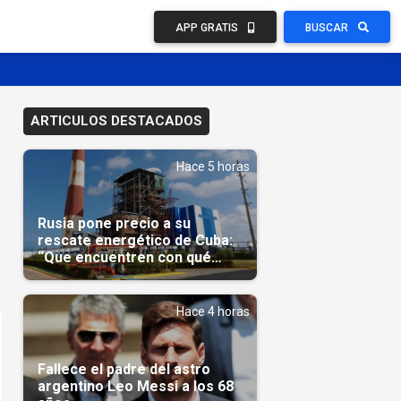
APP GRATIS
BUSCAR
ARTICULOS DESTACADOS
Hace 5 horas
Rusia pone precio a su
rescate energético de Cuba:
“Que encuentren con qué
pagarnos”
Hace 4 horas
Fallece el padre del astro
argentino Leo Messi a los 68