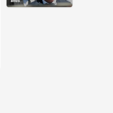
años
.