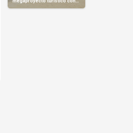
megaproyecto turístico con
capital árabe