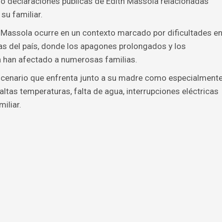
o declaraciones públicas de Edith Massola relacionadas
su familiar.
 Massola ocurre en un contexto marcado por dificultades e
nas del país, donde los apagones prolongados y los
 han afectado a numerosas familias.
 escenario que enfrenta junto a su madre como especialment
ltas temperaturas, falta de agua, interrupciones eléctricas
iliar.