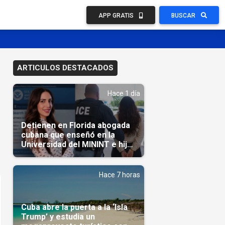
APP GRATIS
BUSCAR
ARTICULOS DESTACADOS
Hace 1 día
Detienen en Florida abogada
cubana que enseñó en la
Universidad del MININT e hija
de diplomático cubano
Hace 7 horas
Cuba abre la puerta a la ‘Isla
Trump’ y estudia un