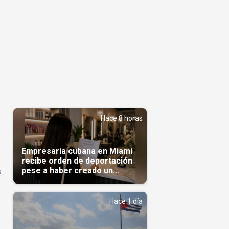
Hace 8 horas
Empresaria cubana en Miami
recibe orden de deportación
pese a haber creado un
s
negocio
Hace 1 día