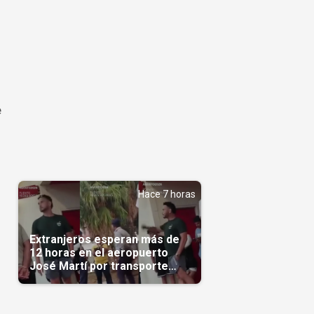
n
e
Hace 7 horas
Extranjeros esperan más de
12 horas en el aeropuerto
José Martí por transporte
reservado semanas
antes(Video)