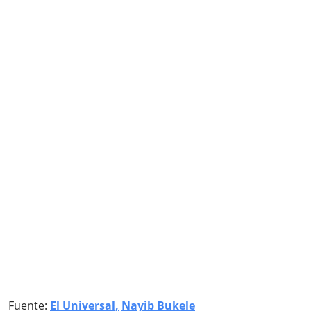
Fuente:
El Universal,
Nayib Bukele