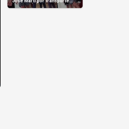
José Martí por transporte
reservado semanas
antes(Video)