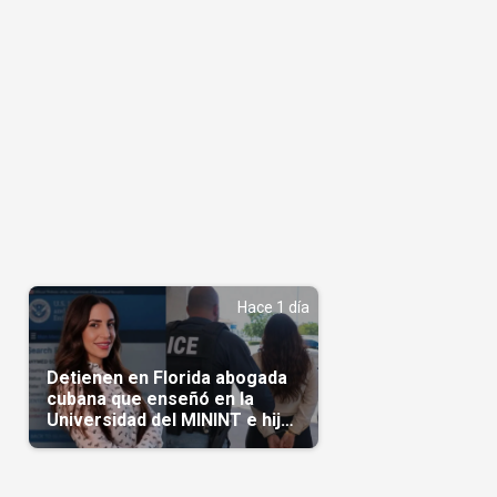
Hace 1 día
Detienen en Florida abogada
cubana que enseñó en la
Universidad del MININT e hija
de diplomático cubano