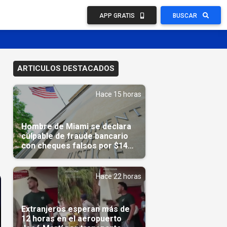
APP GRATIS
BUSCAR
ARTICULOS DESTACADOS
Hace 15 horas
Hombre de Miami se declara
culpable de fraude bancario
con cheques falsos por $14
millones
Hace 22 horas
Extranjeros esperan más de
12 horas en el aeropuerto