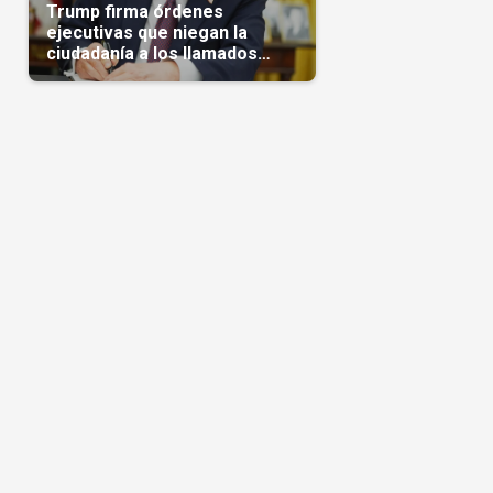
Trump firma órdenes
ejecutivas que niegan la
ciudadanía a los llamados
'turistas de nacimiento'