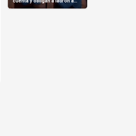
cuenta y obligan a ladrón a
comerse el maíz robado
(Video)