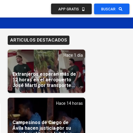
APP GRATIS
BUSCAR
ARTICULOS DESTACADOS
Hace 1 día
Extranjeros esperan más de
12 horas en el aeropuerto
José Martí por transporte
reservado semanas
antes(Video)
Hace 14 horas
Campesinos de Ciego de
Ávila hacen justicia por su