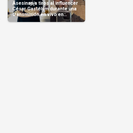
Asesinan a tiros al influencer
César Gastélum durante una
transmisión en vivo en
a
Sinaloa(Video)