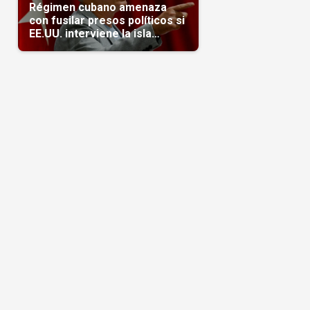
Régimen cubano amenaza
con fusilar presos políticos si
EE.UU. interviene la isla
(Video)