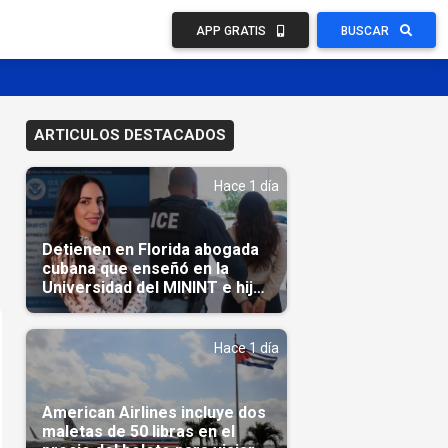
APP GRATIS
BUSCAR
ARTICULOS DESTACADOS
Hace 1 día
Detienen en Florida abogada
cubana que enseñó en la
Universidad del MININT e hija
de diplomático cubano
Hace 1 día
American Airlines incluye dos
maletas de 50 libras en el