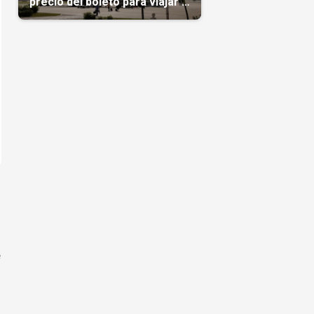
precio del boleto para viajar a
Cuba en agosto
e