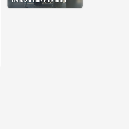
rechazar billete de cinco
pesos