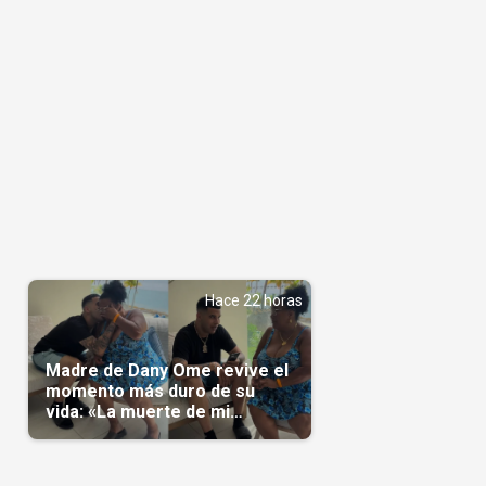
Hace 22 horas
Madre de Dany Ome revive el
momento más duro de su
vida: «La muerte de mi
nieto»(Video)