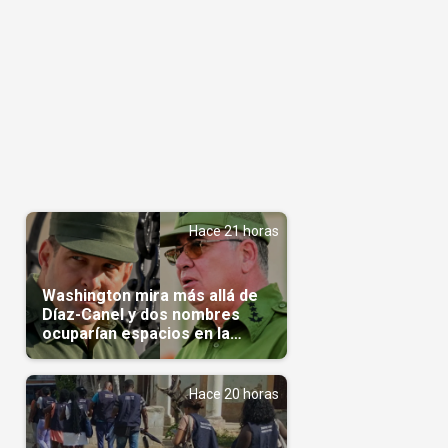
Hace 21 horas
Washington mira más allá de
Díaz-Canel y dos nombres
ocuparían espacios en la
transición
Hace 20 horas