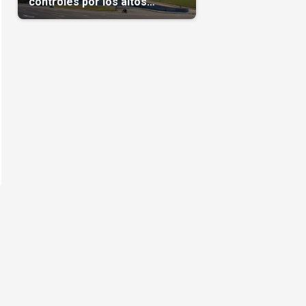
controles por los altos
precios en las Mipymes