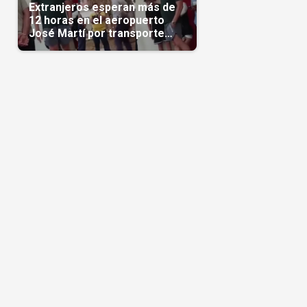
Extranjeros esperan más de
12 horas en el aeropuerto
José Martí por transporte
reservado semanas
antes(Video)