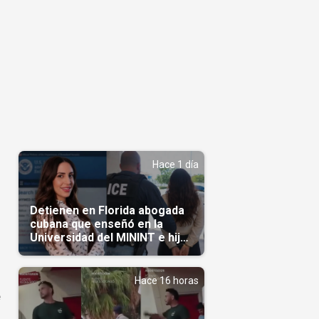
Hace 1 día
Detienen en Florida abogada
cubana que enseñó en la
Universidad del MININT e hija
de diplomático cubano
Hace 16 horas
e