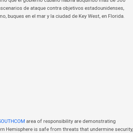
irmó que el gobierno cubano habría adquirido más de 300
escenarios de ataque contra objetivos estadounidenses,
o, buques en el mar y la ciudad de Key West, en Florida.
SOUTHCOM
area of responsibility are demonstrating
rn Hemisphere is safe from threats that undermine security