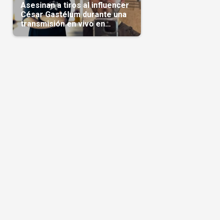
Asesinan a tiros al influencer
César Gastélum durante una
transmisión en vivo en
Sinaloa(Video)