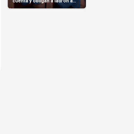
cuenta y obligan a ladrón a
comerse el maíz robado
(Video)