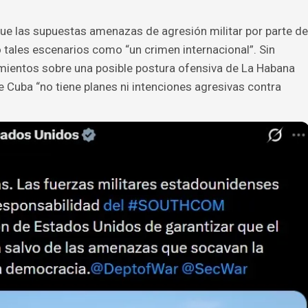
ue las supuestas amenazas de agresión militar por parte de
 tales escenarios como “un crimen internacional”. Sin
ientos sobre una posible postura ofensiva de La Habana
Cuba “no tiene planes ni intenciones agresivas contra