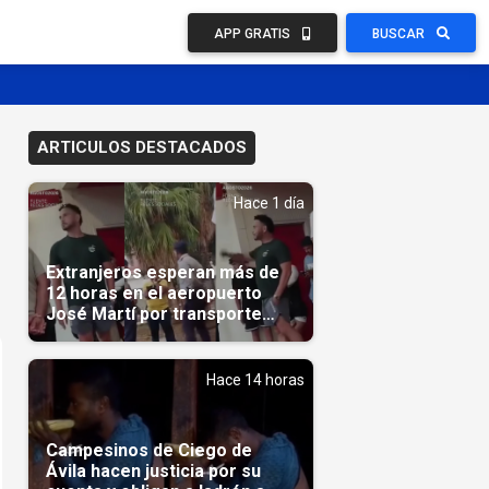
APP GRATIS
BUSCAR
ARTICULOS DESTACADOS
Hace 1 día
Extranjeros esperan más de
12 horas en el aeropuerto
José Martí por transporte
reservado semanas
antes(Video)
Hace 14 horas
Campesinos de Ciego de
Ávila hacen justicia por su