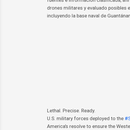
fuentes e información clasificada, af
drones militares y evaluado posibles 
incluyendo la base naval de Guantánam
Lethal. Precise. Ready.
U.S. military forces deployed to the
#
America's resolve to ensure the Weste