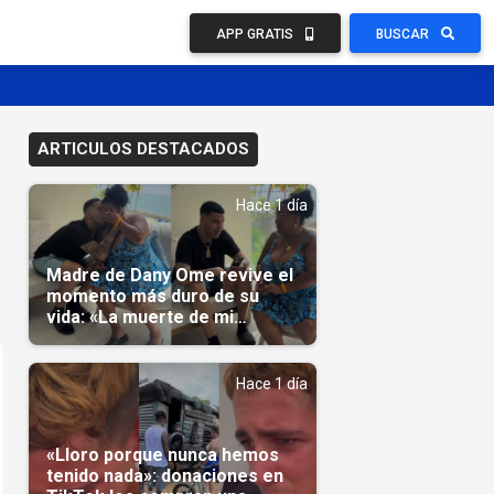
APP GRATIS
BUSCAR
ARTICULOS DESTACADOS
Hace 1 día
Madre de Dany Ome revive el
momento más duro de su
vida: «La muerte de mi
nieto»(Video)
Hace 1 día
«Lloro porque nunca hemos
tenido nada»: donaciones en