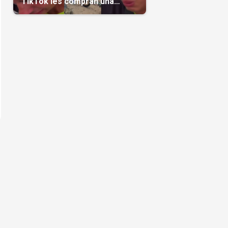
TikTok les compran una
casa(Video)