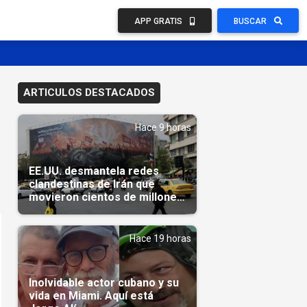
APP GRATIS
BUSCAR
ARTICULOS DESTACADOS
Hace 9 horas
EE.UU. desmantela redes
clandestinas de Irán que
movieron cientos de millones
de dólares
Hace 19 horas
Inolvidable actor cubano y su
vida en Miami. Aquí está