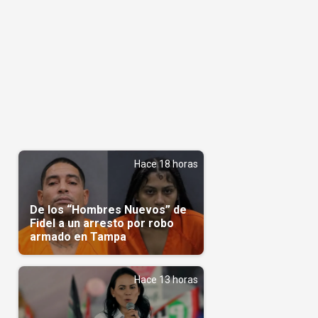
Hace 18 horas
De los “Hombres Nuevos” de
Fidel a un arresto por robo
armado en Tampa
Hace 13 horas