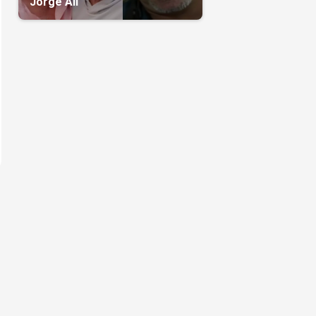
Jorge Alí
o