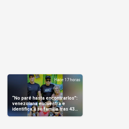
Hace 17 horas
s
“No paré hasta encontrarlos”:
venezolana encuentra e
identifica a su familia tras 43
días del terremoto