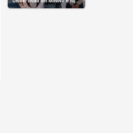
Universidad del MININT e hija
de diplomático cubano