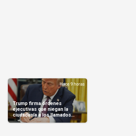
Hace 9 horas
Trump firma órdenes
ejecutivas que niegan la
ciudadanía a los llamados
'turistas de nacimiento'