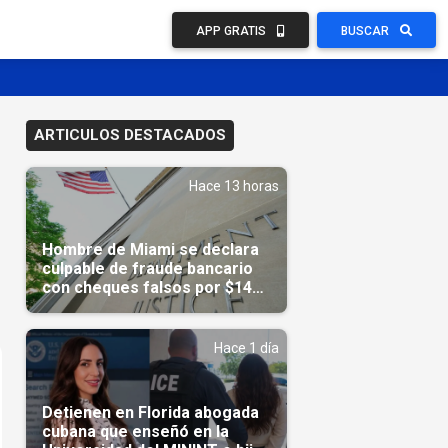
APP GRATIS
BUSCAR
ARTICULOS DESTACADOS
Hace 13 horas
Hombre de Miami se declara
culpable de fraude bancario
con cheques falsos por $14
millones
Hace 1 día
Detienen en Florida abogada
cubana que enseñó en la