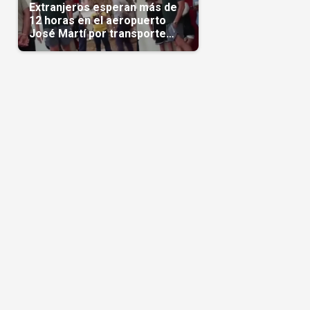
Extranjeros esperan más de
12 horas en el aeropuerto
José Martí por transporte
reservado semanas
antes(Video)