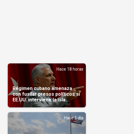
Hace 18 horas
Régimen cubano amenaza
con fusilar presos políticos si
EE.UU. interviene la isla
(Video)
Hace 1 día