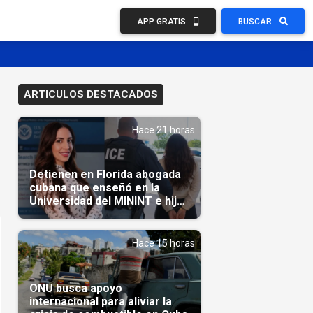
APP GRATIS
BUSCAR
ARTICULOS DESTACADOS
Hace 21 horas
Detienen en Florida abogada
cubana que enseñó en la
Universidad del MININT e hija
de diplomático cubano
Hace 15 horas
ONU busca apoyo
internacional para aliviar la