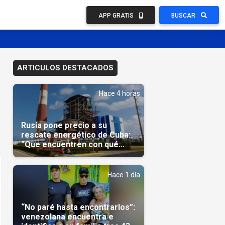
APP GRATIS
BUSCAR
ARTICULOS DESTACADOS
Hace 4 horas
Rusia pone precio a su
rescate energético de Cuba:
“Que encuentren con qué
pagarnos”
Hace 1 día
“No paré hasta encontrarlos”:
venezolana encuentra e