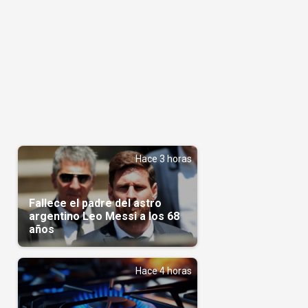
Hace 3 horas
Fallece el padre del astro
argentino Leo Messi a los 68
años
Hace 4 horas