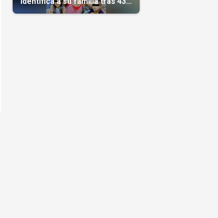
identifica a su familia tras 43
días del terremoto
o