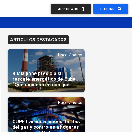
APP GRATIS
BUSCAR
ARTICULOS DESTACADOS
Hace 7 horas
Rusia pone precio a su
rescate energético de Cuba:
“Que encuentren con qué
pagarnos”
Hace 7 horas
CUPET anuncia nuevas tarifas
del gas y controles a hogares