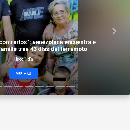
Next
al golpiza futbolista ugandés David
Owiri
Hace 1 día
VER MAS