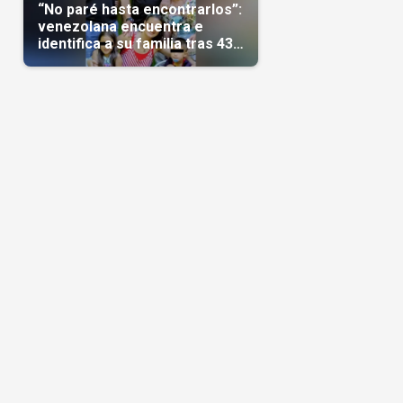
“No paré hasta encontrarlos”:
venezolana encuentra e
identifica a su familia tras 43
días del terremoto