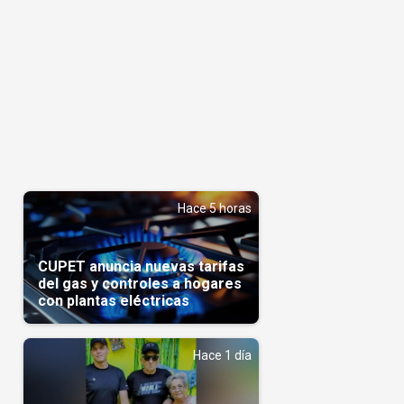
Hace 5 horas
CUPET anuncia nuevas tarifas
del gas y controles a hogares
con plantas eléctricas
Hace 1 día