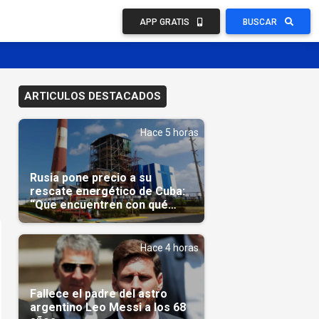
APP GRATIS
BUSCAR
ARTICULOS DESTACADOS
Hace 5 horas
Rusia pone precio a su
rescate energético de Cuba:
“Que encuentren con qué
pagarnos”
Hace 4 horas
Fallece el padre del astro
argentino Leo Messi a los 68