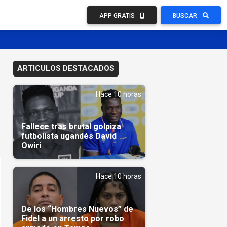
APP GRATIS
BUSCAR
ARTICULOS DESTACADOS
Hace 10 horas
Fallece tras brutal golpiza
futbolista ugandés David
Owiri
Hace 10 horas
De los “Hombres Nuevos” de
Fidel a un arresto por robo