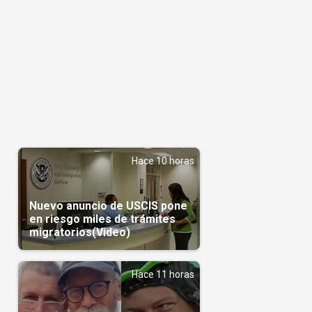
Hace 10 horas
Nuevo anuncio de USCIS pone
en riesgo miles de trámites
migratorios(Video)
o
Hace 11 horas