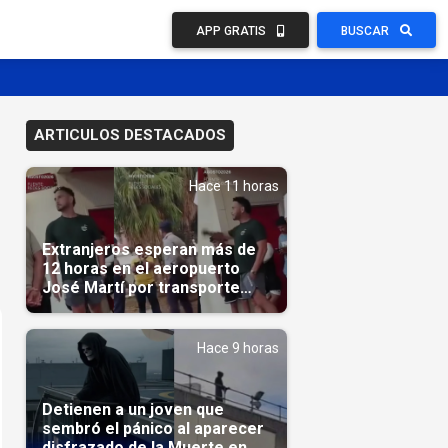
APP GRATIS
BUSCAR
ARTICULOS DESTACADOS
Hace 11 horas
Extranjeros esperan más de
12 horas en el aeropuerto
José Martí por transporte
reservado semanas
antes(Video)
Hace 9 horas
Detienen a un joven que
sembró el pánico al aparecer
disfrazado de la Muerte en un