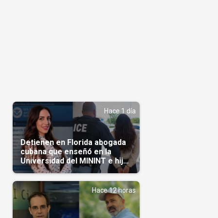
Hace 1 día
Detienen en Florida abogada
cubana que enseñó en la
Universidad del MININT e hija
de diplomático cubano
Hace 12 horas