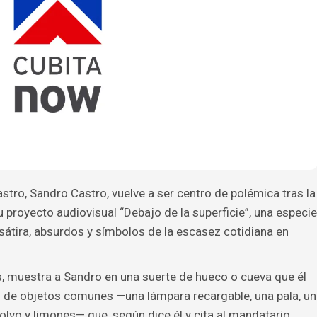
astro, Sandro Castro, vuelve a ser centro de polémica tras la
 proyecto audiovisual “Debajo de la superficie”, una especie
sátira, absurdos y símbolos de la escasez cotidiana en
s, muestra a Sandro en una suerte de hueco o cueva que él
do de objetos comunes —una lámpara recargable, una pala, un
polvo y limones— que, según dice él y cita al mandatario