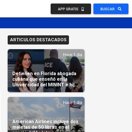
APP GRATIS
BUSCAR
ARTICULOS DESTACADOS
Hace 1 día
Detienen en Florida abogada
cubana que enseñó en la
Universidad del MININT e hija
de diplomático cubano
Hace 1 día
American Airlines incluye dos
maletas de 50 libras en el