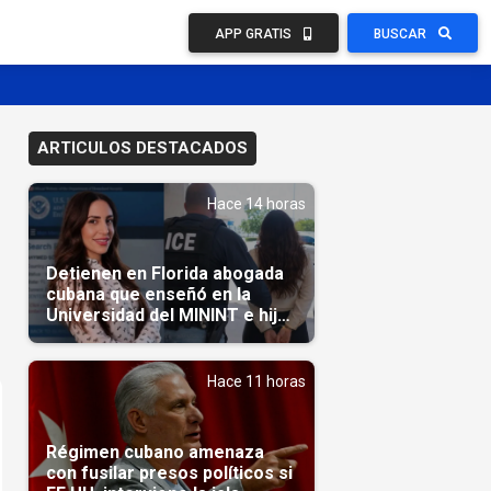
APP GRATIS
BUSCAR
ARTICULOS DESTACADOS
Hace 14 horas
Detienen en Florida abogada
cubana que enseñó en la
Universidad del MININT e hija
de diplomático cubano
Hace 11 horas
Régimen cubano amenaza
con fusilar presos políticos si