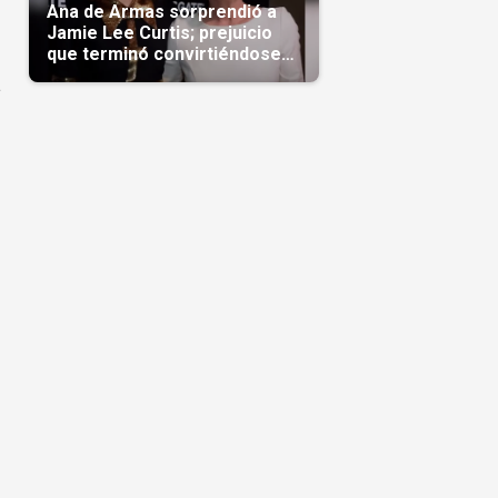
Ana de Armas sorprendió a
Jamie Lee Curtis; prejuicio
que terminó convirtiéndose
en admiración en Hollywood
a