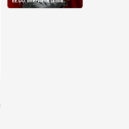
EE.UU. interviene la isla
(Video)
s