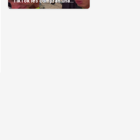
TikTok les compran una
casa(Video)