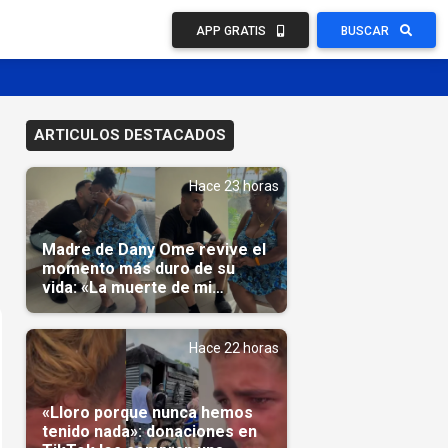
APP GRATIS
BUSCAR
ARTICULOS DESTACADOS
Hace 23 horas
Madre de Dany Ome revive el
momento más duro de su
vida: «La muerte de mi
nieto»(Video)
Hace 22 horas
«Lloro porque nunca hemos
tenido nada»: donaciones en