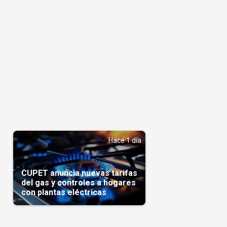
á
Hace 1 día
CUPET anuncia nuevas tarifas
del gas y controles a hogares
con plantas eléctricas