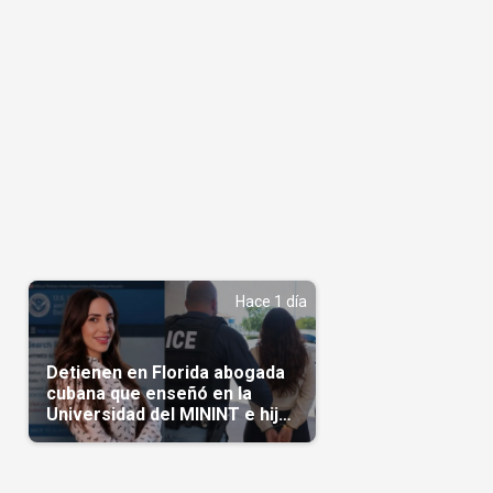
Hace 1 día
Detienen en Florida abogada
cubana que enseñó en la
Universidad del MININT e hija
de diplomático cubano