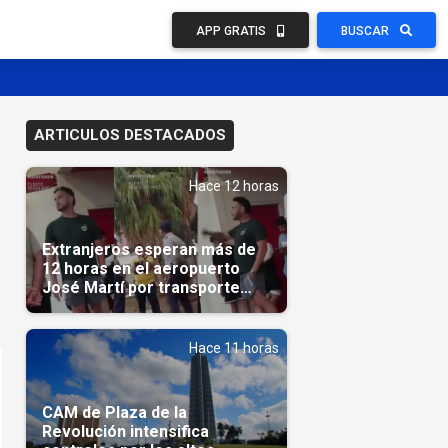
APP GRATIS
BUSCAR
ARTICULOS DESTACADOS
Hace 12 horas
Extranjeros esperan más de
12 horas en el aeropuerto
José Martí por transporte
reservado semanas
antes(Video)
Hace 11 horas
CAM de Plaza de la
Revolución intensifica