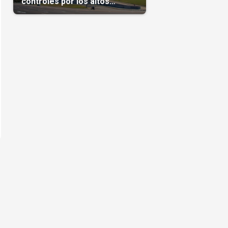
controles por los altos
precios en las Mipymes