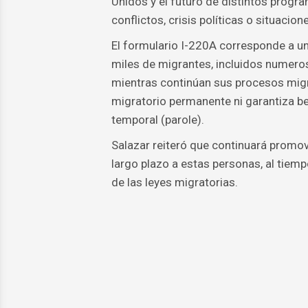
Unidos y el futuro de distintos progr
conflictos, crisis políticas o situacio
El formulario I-220A corresponde a un
miles de migrantes, incluidos numero
mientras continúan sus procesos migr
migratorio permanente ni garantiza b
temporal (parole).
Salazar reiteró que continuará promovi
largo plazo a estas personas, al tiem
de las leyes migratorias.