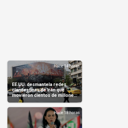
Hace 14 horas
EE.UU. desmantela redes
clandestinas de Irán que
movieron cientos de millones
de dólares
Hace 18 horas