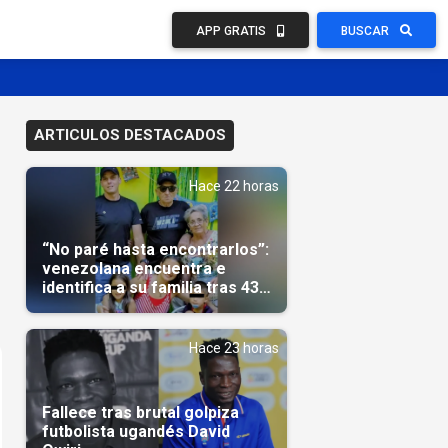
APP GRATIS
BUSCAR
ARTICULOS DESTACADOS
Hace 22 horas
“No paré hasta encontrarlos”:
venezolana encuentra e
identifica a su familia tras 43
días del terremoto
Hace 23 horas
Fallece tras brutal golpiza
futbolista ugandés David