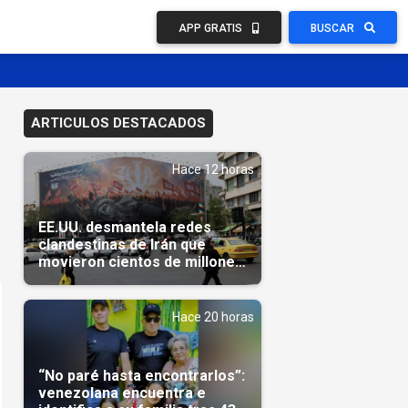
APP GRATIS
BUSCAR
ARTICULOS DESTACADOS
Hace 12 horas
EE.UU. desmantela redes
clandestinas de Irán que
movieron cientos de millones
de dólares
Hace 20 horas
“No paré hasta encontrarlos”:
venezolana encuentra e