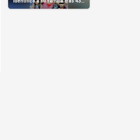
identifica a su familia tras 43
días del terremoto