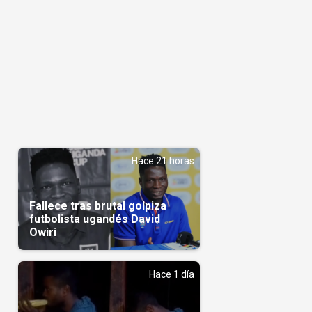
Hace 21 horas
Fallece tras brutal golpiza
futbolista ugandés David
Owiri
Hace 1 día