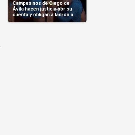
Campesinos de Ciego de
Ávila hacen justicia por su
cuenta y obligan a ladrón a
comerse el maíz robado
(Video)
r