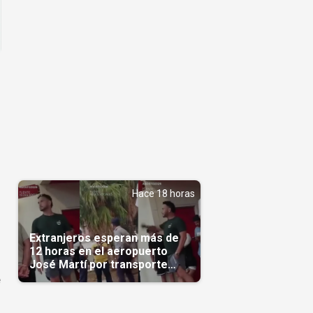
Hace 18 horas
Extranjeros esperan más de
12 horas en el aeropuerto
José Martí por transporte
reservado semanas
e
antes(Video)