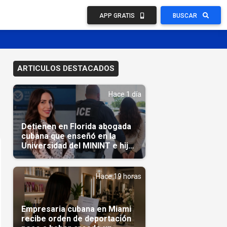
APP GRATIS
BUSCAR
ARTICULOS DESTACADOS
Hace 1 día
Detienen en Florida abogada
cubana que enseñó en la
Universidad del MININT e hija
de diplomático cubano
Hace 19 horas
Empresaria cubana en Miami
recibe orden de deportación