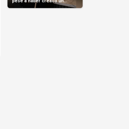
pese a haber creado un
negocio