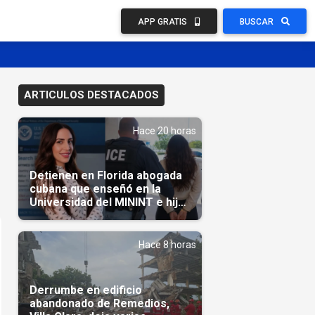
APP GRATIS
BUSCAR
ARTICULOS DESTACADOS
Hace 20 horas
Detienen en Florida abogada
cubana que enseñó en la
Universidad del MININT e hija
de diplomático cubano
Hace 8 horas
Derrumbe en edificio
abandonado de Remedios,