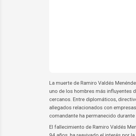
La muerte de Ramiro Valdés Menéndez h
uno de los hombres más influyentes d
cercanos. Entre diplomáticos, directi
allegados relacionados con empresas q
comandante ha permanecido durante añ
El fallecimiento de Ramiro Valdés Men
94 años, ha reavivado el interés por l