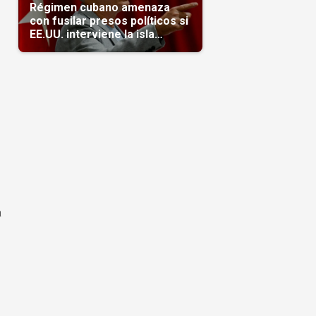
Régimen cubano amenaza
con fusilar presos políticos si
EE.UU. interviene la isla
(Video)
a