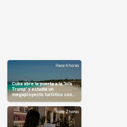
Hace 6 horas
Cuba abre la puerta a la ‘Isla
Trump’ y estudia un
megaproyecto turístico con
capital árabe
a
Hace 7 horas