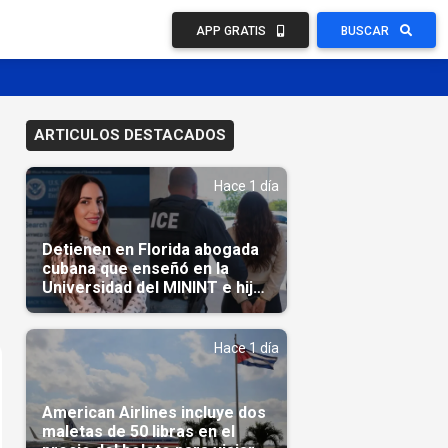
APP GRATIS
BUSCAR
ARTICULOS DESTACADOS
Hace 1 día
Detienen en Florida abogada
cubana que enseñó en la
Universidad del MININT e hija
de diplomático cubano
Hace 1 día
American Airlines incluye dos
maletas de 50 libras en el