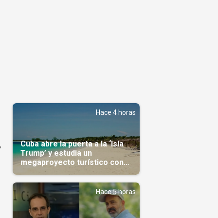
Hace 4 horas
Cuba abre la puerta a la ‘Isla
,
Trump’ y estudia un
megaproyecto turístico con
capital árabe
Hace 5 horas