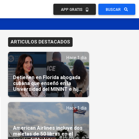
APP GRATIS
BUSCAR
ARTICULOS DESTACADOS
Hace 1 día
Detienen en Florida abogada
cubana que enseñó en la
Universidad del MININT e hija
de diplomático cubano
Hace 1 día
American Airlines incluye dos
maletas de 50 libras en el