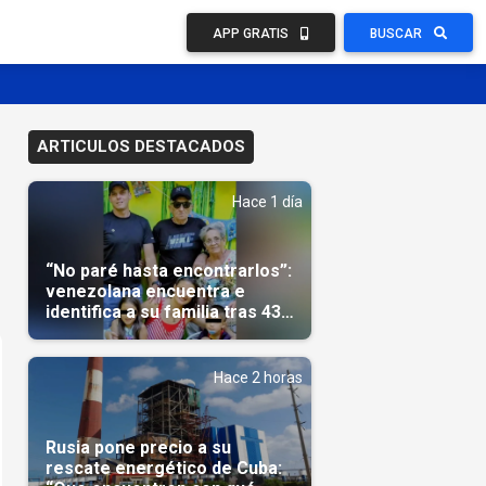
APP GRATIS
BUSCAR
ARTICULOS DESTACADOS
Hace 1 día
“No paré hasta encontrarlos”:
venezolana encuentra e
identifica a su familia tras 43
días del terremoto
Hace 2 horas
Rusia pone precio a su
rescate energético de Cuba: