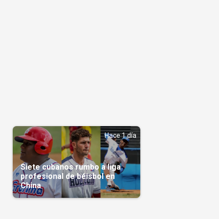
Hace 1 día
Siete cubanos rumbo a liga
profesional de béisbol en
China