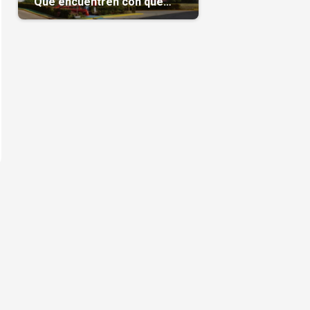
“Que encuentren con qué
pagarnos”