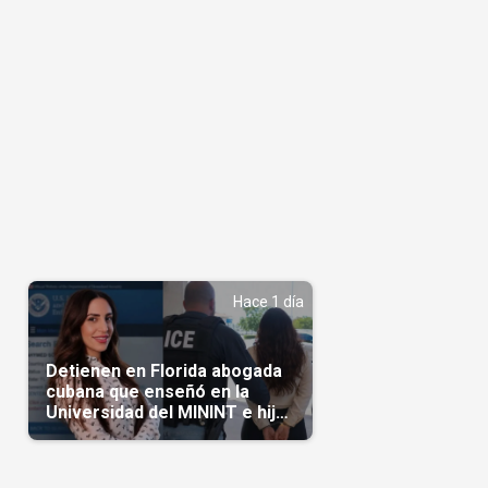
Hace 1 día
Detienen en Florida abogada
cubana que enseñó en la
Universidad del MININT e hija
de diplomático cubano