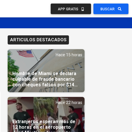
APP GRATIS
BUSCAR
ARTICULOS DESTACADOS
Hace 15 horas
Hombre de Miami se declara
culpable de fraude bancario
con cheques falsos por $14
millones
Hace 22 horas
Extranjeros esperan más de
12 horas en el aeropuerto