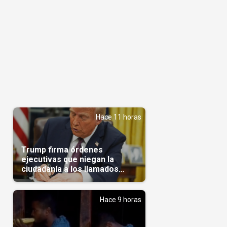
Hace 11 horas
Trump firma órdenes
ejecutivas que niegan la
ciudadanía a los llamados
'turistas de nacimiento'
Hace 9 horas