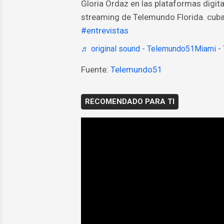
Gloria Ordaz en las plataformas digit
streaming de Telemundo Florida. cub
#entrevistas
♬ original sound - Telemundo51Miami 
Fuente:
Telemundo51
RECOMENDADO PARA TI