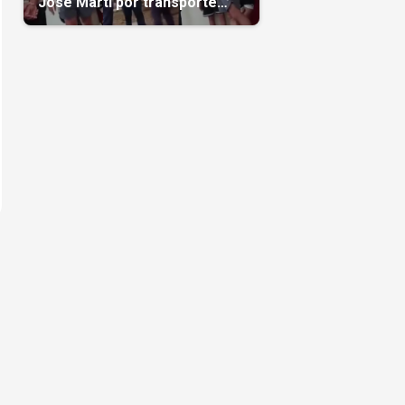
José Martí por transporte
reservado semanas
antes(Video)
l